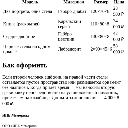
Модель
Материал
Размер
Цена
28
Два портрета, одна стела
Габбро-диабаз
120×70×8
500 ₽
34
Карельский
Книга (раскрытая)
110×80×8
серый
000 ₽
42
Габбро +
Сердце двойное
130×80×8
цветник
000 ₽
58
Парные стелы на одном
Лабрадорит
2×90×45×6
цоколе
000 ₽
Как оформить
Если второй человек ещё жив, на правой части стелы
оставляется пустое пространство или размещается орнамент
без надписей. Когда придёт время — мы наносим вторую
гравировку непосредственно на установленный памятник,
приезжаем на кладбище. Доплата за дополнение — 4 000–8
000 ₽.
ИПБ Мемориал
ООО «ИПБ Мемориал»